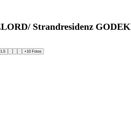
EELORD/ Strandresidenz GOD
+
10
Fotos