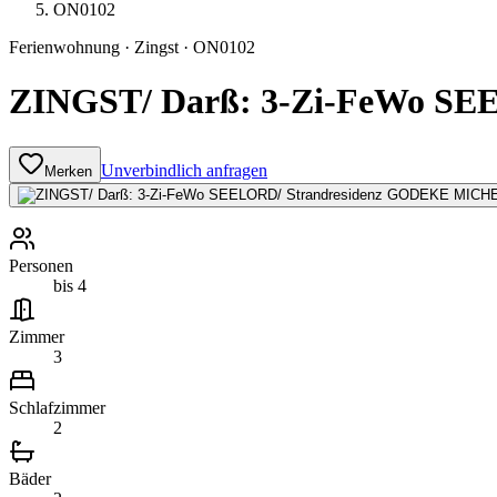
ON0102
Ferienwohnung
·
Zingst
·
ON0102
ZINGST/ Darß: 3-Zi-FeWo S
Unverbindlich anfragen
Merken
Personen
bis 4
Zimmer
3
Schlafzimmer
2
Bäder