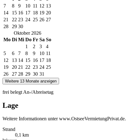
7
8
9
10
11
12
13
14
15
16
17
18
19
20
21
22
23
24
25
26
27
28
29
30
Oktober
2026
Mo
Di
Mi
Do
Fr
Sa
So
1
2
3
4
5
6
7
8
9
10
11
12
13
14
15
16
17
18
19
20
21
22
23
24
25
26
27
28
29
30
31
Weitere 13 Monate anzeigen
frei
belegt
An-/Abreisetag
Lage
Weitere Informationen unter www.OstseeVermietungPrivat.de.
Strand
0,1 km