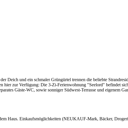
e, der Deich und ein schmaler Grüngürtel trennen die beliebte Stran
nen hier zur Verfügung: Die 3-Zi-Ferienwohnung "Seelord" befindet s
eparates Gäste-WC, sowie sonniger Südwest-Terrasse und eigenem Gart
or dem Haus. Einkaufsmöglichkeiten (NEUKAUF-Mark, Bäcker, Drogeriem