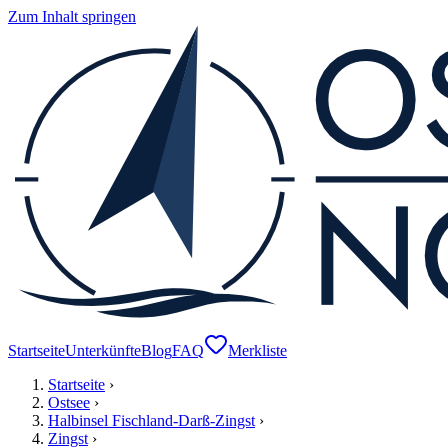
Zum Inhalt springen
Startseite
Unterkünfte
Blog
FAQ
Merkliste
Startseite
›
Ostsee
›
Halbinsel Fischland-Darß-Zingst
›
Zingst
›