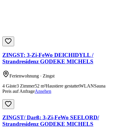
ZINGST: 3-Zi-FeWo DEICHIDYLL /
Strandresidenz GODEKE MICHELS
Ferienwohnung
· Zingst
4
Gäste
3
Zimmer
52
m²
Haustiere gestattet
WLAN
Sauna
Preis auf Anfrage
Ansehen
ZINGST/ Darß: 3-Zi-FeWo SEELORD/
Strandresidenz GODEKE MICHELS