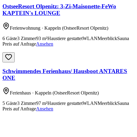
OstseeResort Olpenitz: 3-Zi-Maisonette-FeWo
KAPTEIN's LOUNGE
Ferienwohnung
· Kappeln
(OstseeResort Olpenitz)
6
Gäste
3
Zimmer
93
m²
Haustiere gestattet
WLAN
Meerblick
Sauna
Preis auf Anfrage
Ansehen
Schwimmendes Ferienhaus/ Hausboot ANTARES
ONE
Ferienhaus
· Kappeln
(OstseeResort Olpenitz)
5
Gäste
3
Zimmer
97
m²
Haustiere gestattet
WLAN
Meerblick
Sauna
Preis auf Anfrage
Ansehen