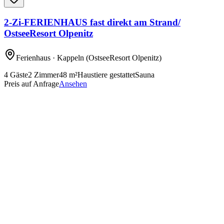
2-Zi-FERIENHAUS fast direkt am Strand/
OstseeResort Olpenitz
Ferienhaus
· Kappeln
(OstseeResort Olpenitz)
4
Gäste
2
Zimmer
48
m²
Haustiere gestattet
Sauna
Preis auf Anfrage
Ansehen