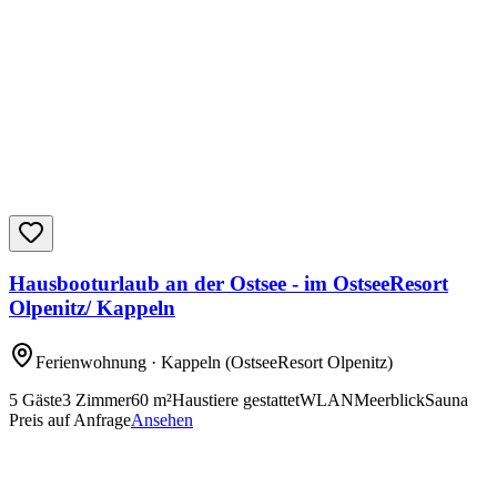
Hausbooturlaub an der Ostsee - im OstseeResort
Olpenitz/ Kappeln
Ferienwohnung
· Kappeln
(OstseeResort Olpenitz)
5
Gäste
3
Zimmer
60
m²
Haustiere gestattet
WLAN
Meerblick
Sauna
Preis auf Anfrage
Ansehen