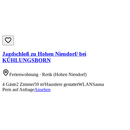
Jagdschloß zu Hohen Niendorf/ bei
KÜHLUNGSBORN
Ferienwohnung
· Rerik
(Hohen Niendorf)
4
Gäste
2
Zimmer
59
m²
Haustiere gestattet
WLAN
Sauna
Preis auf Anfrage
Ansehen