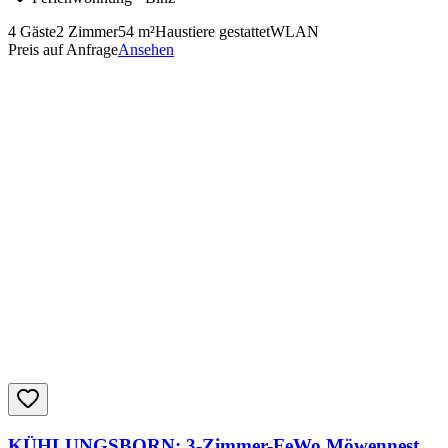
4
Gäste
2
Zimmer
54
m²
Haustiere gestattet
WLAN
Preis auf Anfrage
Ansehen
KÜHLUNGSBORN: 3-Zimmer-FeWo Möwennest