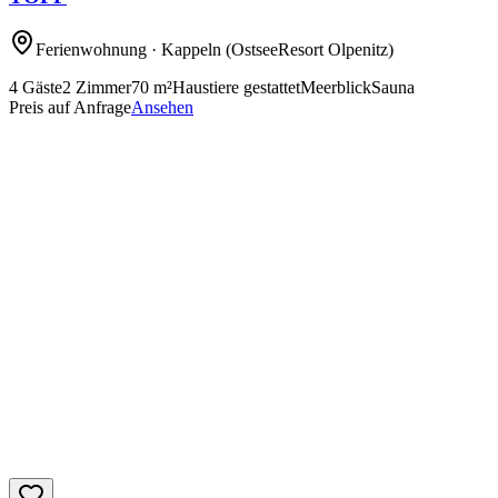
Ferienwohnung
· Kappeln
(OstseeResort Olpenitz)
4
Gäste
2
Zimmer
70
m²
Haustiere gestattet
Meerblick
Sauna
Preis auf Anfrage
Ansehen