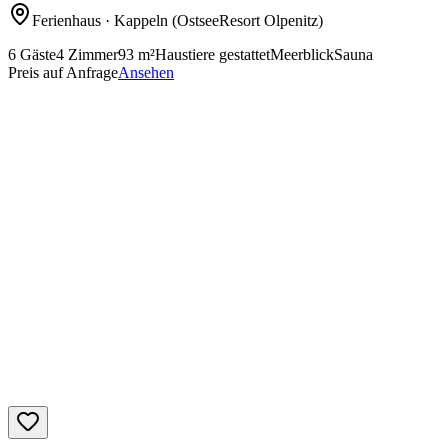
Ferienhaus
· Kappeln
(OstseeResort Olpenitz)
6
Gäste
4
Zimmer
93
m²
Haustiere gestattet
Meerblick
Sauna
Preis auf Anfrage
Ansehen