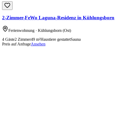
2-Zimmer-FeWo Laguna-Residenz in Kühlungsborn
Ferienwohnung
· Kühlungsborn
(Ost)
4
Gäste
2
Zimmer
49
m²
Haustiere gestattet
Sauna
Preis auf Anfrage
Ansehen