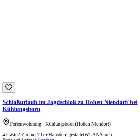
Schloßurlaub im Jagdschloß zu Hohen Niendorf/ bei
Kühlungsborn
Ferienwohnung
· Kühlungsborn
(Hohen Niendorf)
4
Gäste
2
Zimmer
59
m²
Haustiere gestattet
WLAN
Sauna