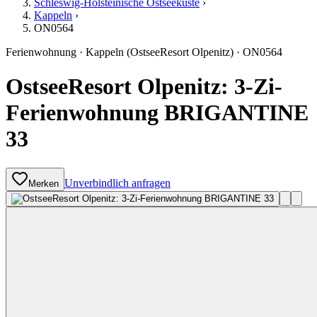
Schleswig-Holsteinische Ostseeküste
›
Kappeln
›
ON0564
Ferienwohnung
·
Kappeln
(OstseeResort Olpenitz)
·
ON0564
OstseeResort Olpenitz: 3-Zi-
Ferienwohnung BRIGANTINE
33
Unverbindlich anfragen
Merken