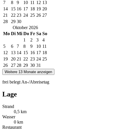
7
8
9
10
11
12
13
14
15
16
17
18
19
20
21
22
23
24
25
26
27
28
29
30
Oktober
2026
Mo
Di
Mi
Do
Fr
Sa
So
1
2
3
4
5
6
7
8
9
10
11
12
13
14
15
16
17
18
19
20
21
22
23
24
25
26
27
28
29
30
31
Weitere 13 Monate anzeigen
frei
belegt
An-/Abreisetag
Lage
Strand
0,5 km
Wasser
0 km
Restaurant