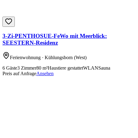
3-Zi-PENTHOSUE-FeWo mit Meerblick:
SEESTERN-Residenz
Ferienwohnung
· Kühlungsborn
(West)
6
Gäste
3
Zimmer
80
m²
Haustiere gestattet
WLAN
Sauna
Preis auf Anfrage
Ansehen