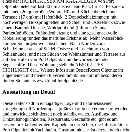
eines der HAFENHÄUSER AM KAIANLEGER von Port
Olpenitz bietet auf fast 80 qm ausreichend Platz für 2-5 Personen,
mit einem 26 qm großen Wohn-, Eß- und Küchenbereich und
Terrasse (17 qm) mit Hafenblick, 2 Doppelschlafzimmern mit
hochwertigen Boxspringbetten und Schlei- und Ostseeblick sowie
einem Bad mit Dusche, Whirlpool und (Infrarot-) Sauna.
Parkettfußböden, Fußbodenheizung und eine geschmackvolle
Möbelierung runden das maritime Erlebnis ab! Mehr Wasserblick
können Sie nirgendwo sonst haben: Nach Norden vom
Schlafzimmer aus auf Schlei, Ostsee und Leuchtturm von
Schleimünde, und nach Süden von Wohnzimmer und Terrasse aus
auf den Hafen von Port Olpenitz und die vorbeifahrenden
Segelschiffe! Diese Wohnung stellt ein ABSOLUTES
HIGHLIGHT dar... Weitere Infos zum OstseeResort Olpenitz im
allgemeinen und meinen 8 Ferienimmobilien dort im besonderen
finden Sie unter www.UrlaubInOlpenitz.de .
Ausstattung im Detail
Diese Hafenstadt in einzigartiger Lage und naturbelassener
Umgebung soll Nordeuropas größtes maritimes Ferienresort werden
und entwickelt sich derzeit noch ständig weiter. Ausflugs- und
Einkaufsmöglichkeiten, Restaurants, Geschäfte etc. gibt es am
besten im 7 km entfernten Kappeln an der Schlei, die Infrastruktur in
Port Olpenitz mit Yachthafen, Gastronomie etc. ist derzeit noch nicht