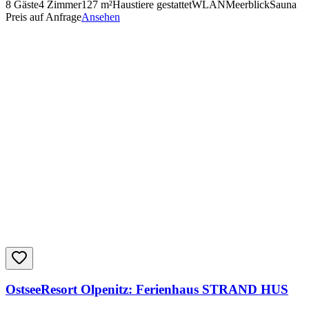
8
Gäste
4
Zimmer
127
m²
Haustiere gestattet
WLAN
Meerblick
Sauna
Preis auf Anfrage
Ansehen
OstseeResort Olpenitz: Ferienhaus STRAND HUS