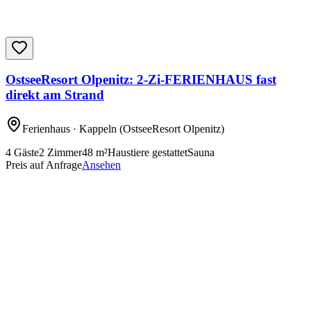
OstseeResort Olpenitz: 2-Zi-FERIENHAUS fast
direkt am Strand
Ferienhaus
· Kappeln
(OstseeResort Olpenitz)
4
Gäste
2
Zimmer
48
m²
Haustiere gestattet
Sauna
Preis auf Anfrage
Ansehen