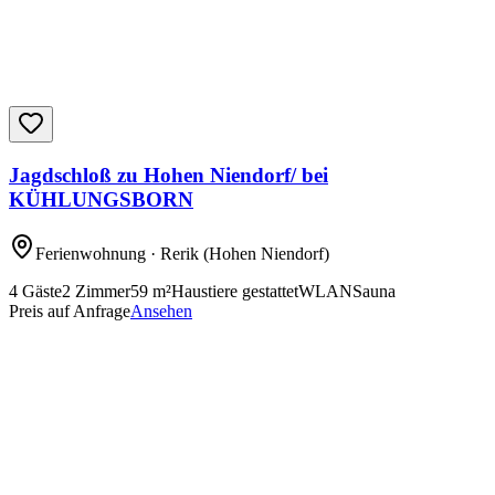
Jagdschloß zu Hohen Niendorf/ bei
KÜHLUNGSBORN
Ferienwohnung
· Rerik
(Hohen Niendorf)
4
Gäste
2
Zimmer
59
m²
Haustiere gestattet
WLAN
Sauna
Preis auf Anfrage
Ansehen