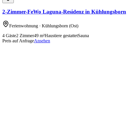
2-Zimmer-FeWo Laguna-Residenz in Kühlungsborn
Ferienwohnung
· Kühlungsborn
(Ost)
4
Gäste
2
Zimmer
49
m²
Haustiere gestattet
Sauna
Preis auf Anfrage
Ansehen