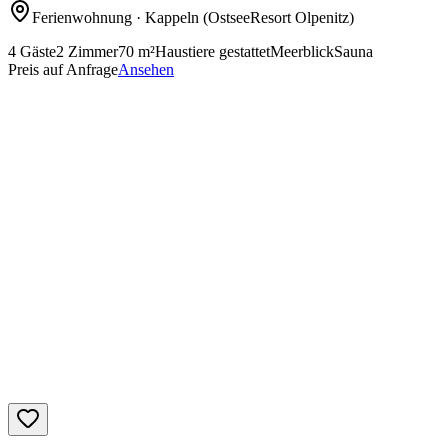
Ferienwohnung
· Kappeln
(OstseeResort Olpenitz)
4
Gäste
2
Zimmer
70
m²
Haustiere gestattet
Meerblick
Sauna
Preis auf Anfrage
Ansehen