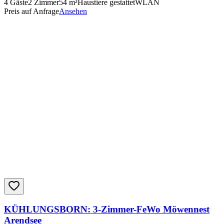
4
Gäste
2
Zimmer
54
m²
Haustiere gestattet
WLAN
Preis auf Anfrage
Ansehen
KÜHLUNGSBORN: 3-Zimmer-FeWo Möwennest
Arendsee