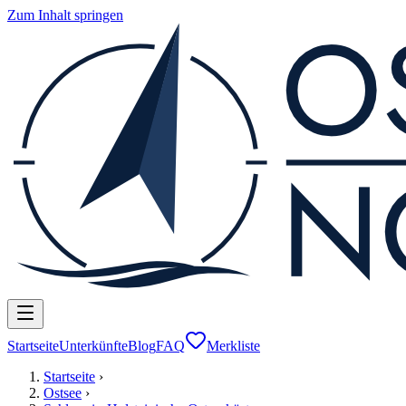
Zum Inhalt springen
Startseite
Unterkünfte
Blog
FAQ
Merkliste
Startseite
›
Ostsee
›