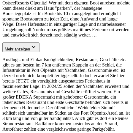
OstseeResorts Olpenitz! Wer mit dem eigenen Boot anreisen möchte
kann dieses direkt am Haus "parken", der hauseigene
Bootsliegeplatz ist für Boote bis 10 m ausgelegt und ermöglicht
spontane Bootstouren zu jeder Zeit, ohne Aufwand und lange
Wege! Diese Hafenstadt in einzigartiger Lage und naturbelassener
Umgebung soll Nordeuropas größtes maritimes Ferienresort werden
und entwickelt sich derzeit noch ständig weiter.
…
Mehr anzeigen
Ausflugs- und Einkaufsmöglichkeiten, Restaurants, Geschäfte etc.
gibt es am besten im 7 km entfernten Kappeln an der Schlei, die
Infrastruktur in Port Olpenitz mit Yachthafen, Gastronomie etc. ist
derzeit noch nicht komplett fertiggestellt. Jedoch erwartet Sie hier
bereits JETZT ein vorzüglich ausgestattetes Ferienhaus in
faszinierender Lage! In 2024/25 sollen der Yachthafen erweitert und
weitere Cafés, Restaurants und Geschäfte eröffnet werden. Ein
großer EDEKA Supermarkt mit gehobener Gastronomie, ein
italienisches Restaurant und erste Geschäfte befinden sich bereits in
der neuen Hafenmeile. Der öffentliche "Weidefelder Strand"
schließt sich unmittelbar im Süden an das Port Olpenitz-Areal an, ist
3 km lang und von guter Sandqualität. Auch gibt es dort ein kleines
Strandrestaurant. Radfahrer kommen kostenlos an den Strand,
Autofahrer zahlen eine vergleichsweise geringe Parkgebühr.