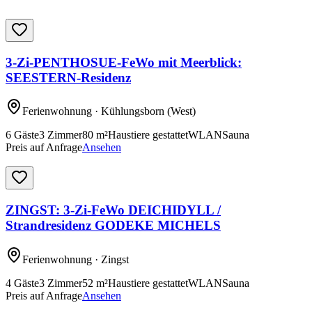
3-Zi-PENTHOSUE-FeWo mit Meerblick:
SEESTERN-Residenz
Ferienwohnung
· Kühlungsborn
(West)
6
Gäste
3
Zimmer
80
m²
Haustiere gestattet
WLAN
Sauna
Preis auf Anfrage
Ansehen
ZINGST: 3-Zi-FeWo DEICHIDYLL /
Strandresidenz GODEKE MICHELS
Ferienwohnung
· Zingst
4
Gäste
3
Zimmer
52
m²
Haustiere gestattet
WLAN
Sauna
Preis auf Anfrage
Ansehen