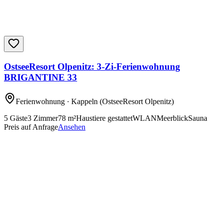
OstseeResort Olpenitz: 3-Zi-Ferienwohnung
BRIGANTINE 33
Ferienwohnung
· Kappeln
(OstseeResort Olpenitz)
5
Gäste
3
Zimmer
78
m²
Haustiere gestattet
WLAN
Meerblick
Sauna
Preis auf Anfrage
Ansehen