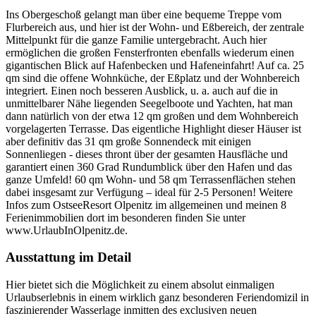
Ins Obergeschoß gelangt man über eine bequeme Treppe vom
Flurbereich aus, und hier ist der Wohn- und Eßbereich, der zentrale
Mittelpunkt für die ganze Familie untergebracht. Auch hier
ermöglichen die großen Fensterfronten ebenfalls wiederum einen
gigantischen Blick auf Hafenbecken und Hafeneinfahrt! Auf ca. 25
qm sind die offene Wohnküche, der Eßplatz und der Wohnbereich
integriert. Einen noch besseren Ausblick, u. a. auch auf die in
unmittelbarer Nähe liegenden Seegelboote und Yachten, hat man
dann natürlich von der etwa 12 qm großen und dem Wohnbereich
vorgelagerten Terrasse. Das eigentliche Highlight dieser Häuser ist
aber definitiv das 31 qm große Sonnendeck mit einigen
Sonnenliegen - dieses thront über der gesamten Hausfläche und
garantiert einen 360 Grad Rundumblick über den Hafen und das
ganze Umfeld! 60 qm Wohn- und 58 qm Terrassenflächen stehen
dabei insgesamt zur Verfügung – ideal für 2-5 Personen! Weitere
Infos zum OstseeResort Olpenitz im allgemeinen und meinen 8
Ferienimmobilien dort im besonderen finden Sie unter
www.UrlaubInOlpenitz.de.
Ausstattung im Detail
Hier bietet sich die Möglichkeit zu einem absolut einmaligen
Urlaubserlebnis in einem wirklich ganz besonderen Feriendomizil in
faszinierender Wasserlage inmitten des exclusiven neuen