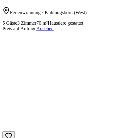
Ferienwohnung
· Kühlungsborn
(West)
5
Gäste
3
Zimmer
70
m²
Haustiere gestattet
Preis auf Anfrage
Ansehen