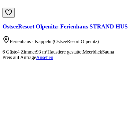
OstseeResort Olpenitz: Ferienhaus STRAND HUS
Ferienhaus
· Kappeln
(OstseeResort Olpenitz)
6
Gäste
4
Zimmer
93
m²
Haustiere gestattet
Meerblick
Sauna
Preis auf Anfrage
Ansehen