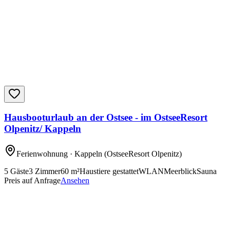
Hausbooturlaub an der Ostsee - im OstseeResort
Olpenitz/ Kappeln
Ferienwohnung
· Kappeln
(OstseeResort Olpenitz)
5
Gäste
3
Zimmer
60
m²
Haustiere gestattet
WLAN
Meerblick
Sauna
Preis auf Anfrage
Ansehen