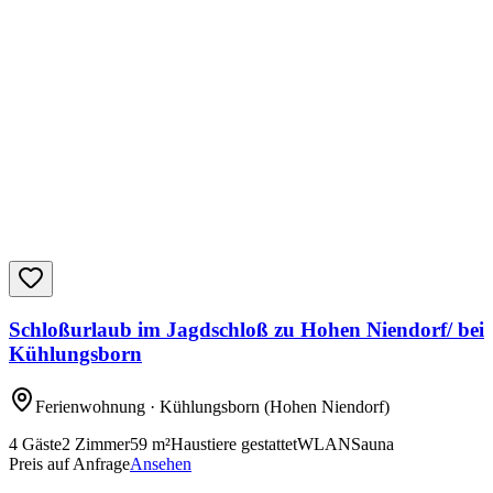
Schloßurlaub im Jagdschloß zu Hohen Niendorf/ bei
Kühlungsborn
Ferienwohnung
· Kühlungsborn
(Hohen Niendorf)
4
Gäste
2
Zimmer
59
m²
Haustiere gestattet
WLAN
Sauna
Preis auf Anfrage
Ansehen