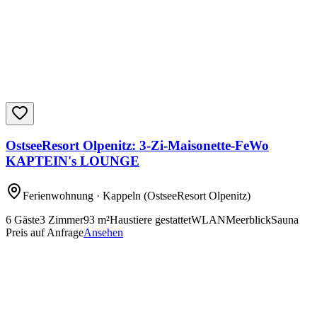
OstseeResort Olpenitz: 3-Zi-Maisonette-FeWo
KAPTEIN's LOUNGE
Ferienwohnung
· Kappeln
(OstseeResort Olpenitz)
6
Gäste
3
Zimmer
93
m²
Haustiere gestattet
WLAN
Meerblick
Sauna
Preis auf Anfrage
Ansehen