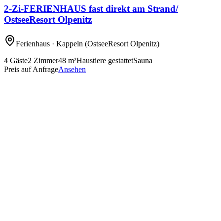
2-Zi-FERIENHAUS fast direkt am Strand/
OstseeResort Olpenitz
Ferienhaus
· Kappeln
(OstseeResort Olpenitz)
4
Gäste
2
Zimmer
48
m²
Haustiere gestattet
Sauna
Preis auf Anfrage
Ansehen