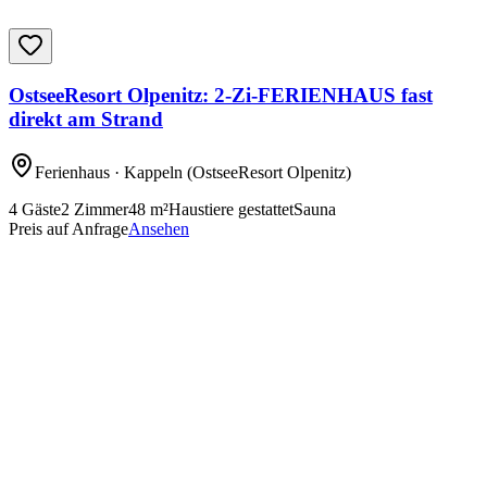
OstseeResort Olpenitz: 2-Zi-FERIENHAUS fast
direkt am Strand
Ferienhaus
· Kappeln
(OstseeResort Olpenitz)
4
Gäste
2
Zimmer
48
m²
Haustiere gestattet
Sauna
Preis auf Anfrage
Ansehen