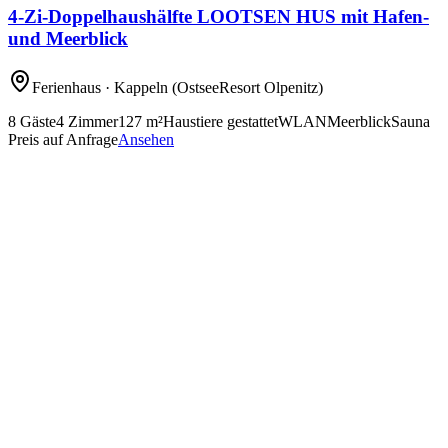
4-Zi-Doppelhaushälfte LOOTSEN HUS mit Hafen-
und Meerblick
Ferienhaus
· Kappeln
(OstseeResort Olpenitz)
8
Gäste
4
Zimmer
127
m²
Haustiere gestattet
WLAN
Meerblick
Sauna
Preis auf Anfrage
Ansehen