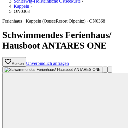
Schleswig-Holsteinische Ostseeküste
›
Kappeln
›
ON0368
Ferienhaus
·
Kappeln
(OstseeResort Olpenitz)
·
ON0368
Schwimmendes Ferienhaus/
Hausboot ANTARES ONE
Unverbindlich anfragen
Merken