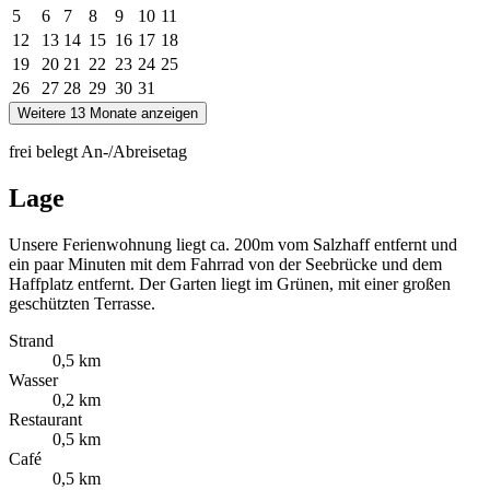
5
6
7
8
9
10
11
12
13
14
15
16
17
18
19
20
21
22
23
24
25
26
27
28
29
30
31
Weitere 13 Monate anzeigen
frei
belegt
An-/Abreisetag
Lage
Unsere Ferienwohnung liegt ca. 200m vom Salzhaff entfernt und
ein paar Minuten mit dem Fahrrad von der Seebrücke und dem
Haffplatz entfernt. Der Garten liegt im Grünen, mit einer großen
geschützten Terrasse.
Strand
0,5 km
Wasser
0,2 km
Restaurant
0,5 km
Café
0,5 km