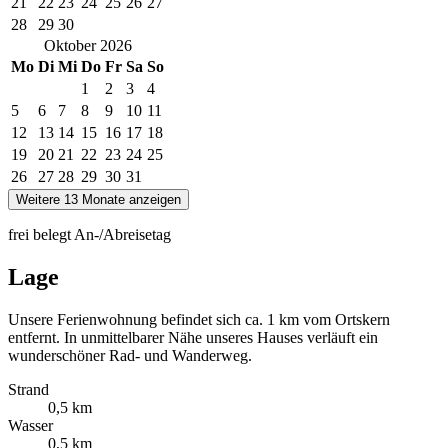
21
22
23
24
25
26
27
28
29
30
Oktober
2026
Mo
Di
Mi
Do
Fr
Sa
So
1
2
3
4
5
6
7
8
9
10
11
12
13
14
15
16
17
18
19
20
21
22
23
24
25
26
27
28
29
30
31
Weitere 13 Monate anzeigen
frei
belegt
An-/Abreisetag
Lage
Unsere Ferienwohnung befindet sich ca. 1 km vom Ortskern
entfernt. In unmittelbarer Nähe unseres Hauses verläuft ein
wunderschöner Rad- und Wanderweg.
Strand
0,5 km
Wasser
0,5 km