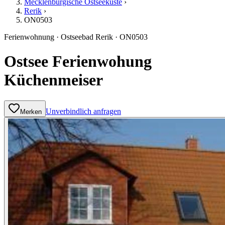
Mecklenburgische Ostseeküste
›
Rerik
›
ON0503
Ferienwohnung
·
Ostseebad Rerik
·
ON0503
Ostsee Ferienwohung
Küchenmeiser
Unverbindlich anfragen
Merken