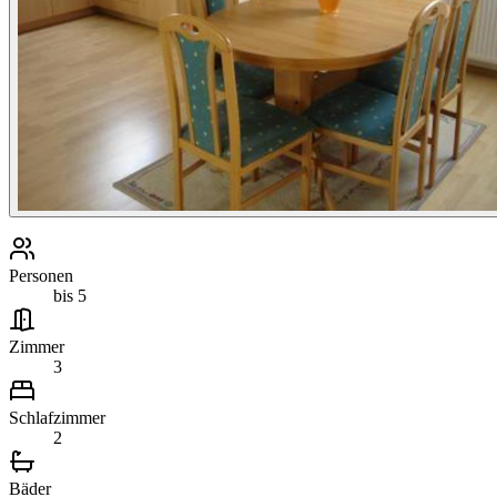
Personen
bis 5
Zimmer
3
Schlafzimmer
2
Bäder