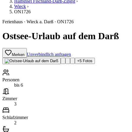
Halbinsel Fischland-Darß-Zingst
›
Wieck
›
ON1726
Ferienhaus
·
Wieck a. Darß
·
ON1726
Ostsee-Urlaub auf dem Darß
Unverbindlich anfragen
Merken
+
5
Fotos
Personen
bis 6
Zimmer
3
Schlafzimmer
2