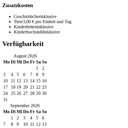
Zusatzkosten
Geschirrtücher
inklusive
Tiere
3,00 € pro Einheit und Tag
Kinderbetten
inklusive
Kinderhochstuhl
inklusive
Verfügbarkeit
August
2026
Mo
Di
Mi
Do
Fr
Sa
So
1
2
3
4
5
6
7
8
9
10
11
12
13
14
15
16
17
18
19
20
21
22
23
24
25
26
27
28
29
30
31
September
2026
Mo
Di
Mi
Do
Fr
Sa
So
1
2
3
4
5
6
7
8
9
10
11
12
13