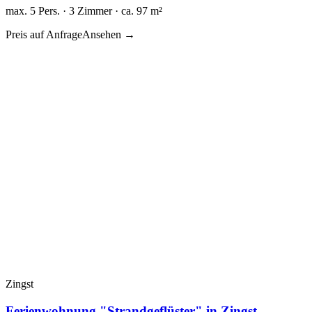
max. 5 Pers. · 3 Zimmer · ca. 97 m²
Preis auf Anfrage
Ansehen →
Zingst
Ferienwohnung "Strandgeflüster" in Zingst