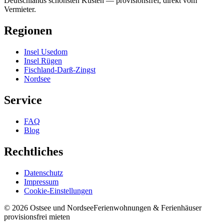
Deutschlands schönsten Küsten — provisionsfrei, direkt vom
Vermieter.
Regionen
Insel Usedom
Insel Rügen
Fischland-Darß-Zingst
Nordsee
Service
FAQ
Blog
Rechtliches
Datenschutz
Impressum
Cookie-Einstellungen
©
2026
Ostsee und Nordsee
Ferienwohnungen & Ferienhäuser
provisionsfrei mieten