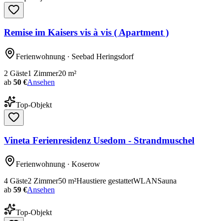
Remise im Kaisers vis à vis ( Apartment )
Ferienwohnung
· Seebad Heringsdorf
2
Gäste
1
Zimmer
20
m²
ab
50 €
Ansehen
Top-Objekt
Vineta Ferienresidenz Usedom - Strandmuschel
Ferienwohnung
· Koserow
4
Gäste
2
Zimmer
50
m²
Haustiere gestattet
WLAN
Sauna
ab
59 €
Ansehen
Top-Objekt