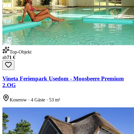
Top-Objekt
ab
71 €
Vineta Ferienpark Usedom - Moosbeere Premium
2.OG
Koserow · 4 Gäste · 53 m²