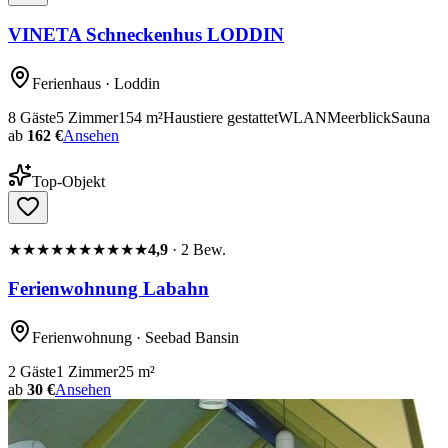
VINETA Schneckenhus LODDIN
Ferienhaus
· Loddin
8
Gäste
5
Zimmer
154
m²
Haustiere gestattet
WLAN
Meerblick
Sauna
ab
162 €
Ansehen
Top-Objekt
★★★★★
★★★★★
4,9
·
2
Bew.
Ferienwohnung Labahn
Ferienwohnung
· Seebad Bansin
2
Gäste
1
Zimmer
25
m²
ab
30 €
Ansehen