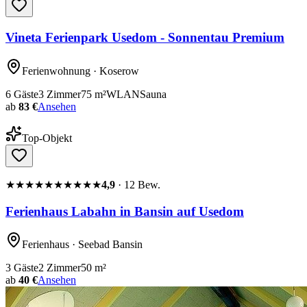
Vineta Ferienpark Usedom - Sonnentau Premium
Ferienwohnung
· Koserow
6
Gäste
3
Zimmer
75
m²
WLAN
Sauna
ab
83 €
Ansehen
Top-Objekt
★★★★★
★★★★★
4,9
·
12
Bew.
Ferienhaus Labahn in Bansin auf Usedom
Ferienhaus
· Seebad Bansin
3
Gäste
2
Zimmer
50
m²
ab
40 €
Ansehen