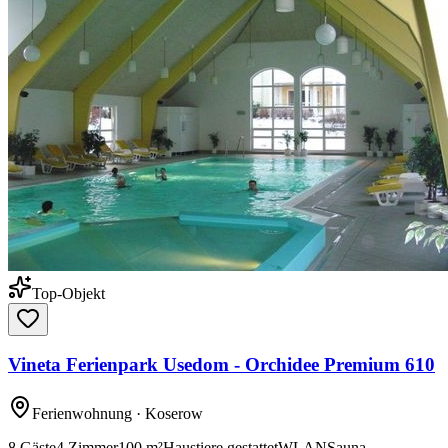
Top-Objekt
Vineta Ferienpark Usedom - Orchidee Premium 610
Ferienwohnung
· Koserow
8
Gäste
4
Zimmer
100
m²
Haustiere gestattet
WLAN
Sauna