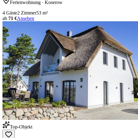
Ferienwohnung
· Koserow
4
Gäste
2
Zimmer
53
m²
ab
71 €
Ansehen
Top-Objekt