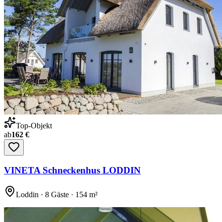
Top-Objekt
ab
162 €
VINETA Schneckenhus LODDIN
Loddin · 8 Gäste · 154 m²