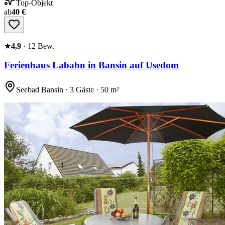
Top-Objekt
ab
40 €
★
4,9
·
12
Bew.
Ferienhaus Labahn in Bansin auf Usedom
Seebad Bansin · 3 Gäste · 50 m²