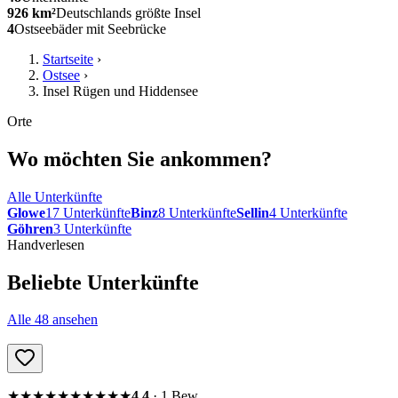
926 km²
Deutschlands größte Insel
4
Ostseebäder mit Seebrücke
Startseite
›
Ostsee
›
Insel Rügen und Hiddensee
Orte
Wo möchten Sie ankommen?
Alle Unterkünfte
Glowe
17
Unterkünfte
Binz
8
Unterkünfte
Sellin
4
Unterkünfte
Göhren
3
Unterkünfte
Handverlesen
Beliebte Unterkünfte
Alle
48
ansehen
★★★★★
★★★★★
4,4
·
1
Bew.