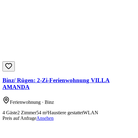
Binz/ Rügen: 2-Zi-Ferienwohnung VILLA
AMANDA
Ferienwohnung
· Binz
4
Gäste
2
Zimmer
54
m²
Haustiere gestattet
WLAN
Preis auf Anfrage
Ansehen