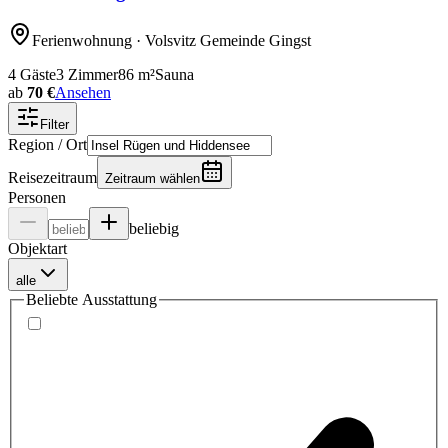
Ferienwohnung
· Volsvitz Gemeinde Gingst
4
Gäste
3
Zimmer
86
m²
Sauna
ab
70 €
Ansehen
Filter
Region / Ort
Reisezeitraum
Zeitraum wählen
Personen
beliebig
Objektart
alle
Beliebte Ausstattung