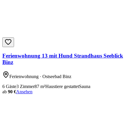
Ferienwohnung 13 mit Hund Strandhaus Seeblick
Binz
Ferienwohnung
· Ostseebad Binz
6
Gäste
3
Zimmer
87
m²
Haustiere gestattet
Sauna
ab
90 €
Ansehen