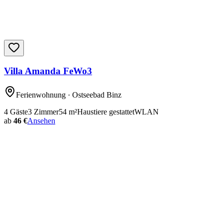
Villa Amanda FeWo3
Ferienwohnung
· Ostseebad Binz
4
Gäste
3
Zimmer
54
m²
Haustiere gestattet
WLAN
ab
46 €
Ansehen