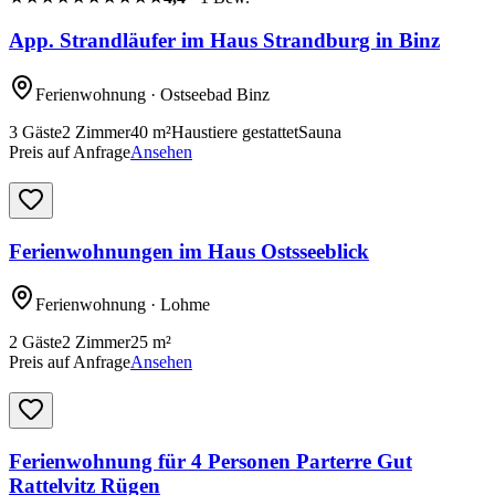
App. Strandläufer im Haus Strandburg in Binz
Ferienwohnung
· Ostseebad Binz
3
Gäste
2
Zimmer
40
m²
Haustiere gestattet
Sauna
Preis auf Anfrage
Ansehen
Ferienwohnungen im Haus Ostsseeblick
Ferienwohnung
· Lohme
2
Gäste
2
Zimmer
25
m²
Preis auf Anfrage
Ansehen
Ferienwohnung für 4 Personen Parterre Gut
Rattelvitz Rügen