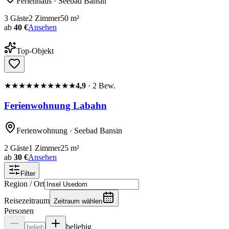
Ferienhaus
· Seebad Bansin
3
Gäste
2
Zimmer
50
m²
ab
40 €
Ansehen
Top-Objekt
★★★★★
★★★★★
4,9
·
2
Bew.
Ferienwohnung Labahn
Ferienwohnung
· Seebad Bansin
2
Gäste
1
Zimmer
25
m²
ab
30 €
Ansehen
Filter
Region / Ort
Reisezeitraum
Zeitraum wählen
Personen
beliebig