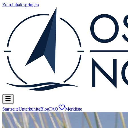
Zum Inhalt springen
Startseite
Unterkünfte
Blog
FAQ
Merkliste