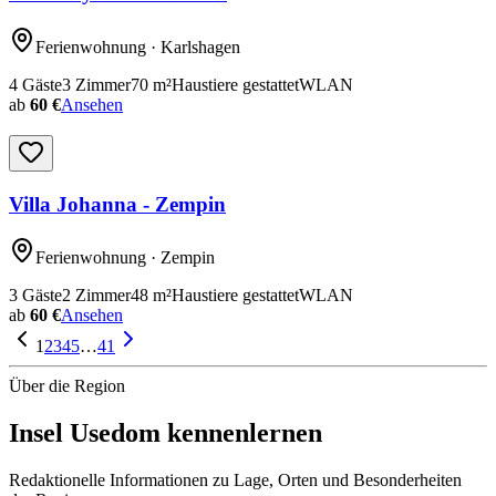
Ferienwohnung
· Karlshagen
4
Gäste
3
Zimmer
70
m²
Haustiere gestattet
WLAN
ab
60 €
Ansehen
Villa Johanna - Zempin
Ferienwohnung
· Zempin
3
Gäste
2
Zimmer
48
m²
Haustiere gestattet
WLAN
ab
60 €
Ansehen
1
2
3
4
5
…
41
Über die Region
Insel Usedom
kennenlernen
Redaktionelle Informationen zu Lage, Orten und Besonderheiten