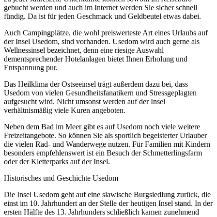
gebucht werden und auch im Internet werden Sie sicher schnell
fündig. Da ist für jeden Geschmack und Geldbeutel etwas dabei.
Auch Campingplätze, die wohl preiswerteste Art eines Urlaubs auf
der Insel Usedom, sind vorhanden. Usedom wird auch gerne als
Wellnessinsel bezeichnet, denn eine riesige Auswahl
dementsprechender Hotelanlagen bietet Ihnen Erholung und
Entspannung pur.
Das Heilklima der Ostseeinsel trägt außerdem dazu bei, dass
Usedom von vielen Gesundheitsfanatikern und Stressgeplagten
aufgesucht wird. Nicht umsonst werden auf der Insel
verhältnismäßig viele Kuren angeboten.
Neben dem Bad im Meer gibt es auf Usedom noch viele weitere
Freizeitangebote. So können Sie als sportlich begeisterter Urlauber
die vielen Rad- und Wanderwege nutzen. Für Familien mit Kindern
besonders empfehlenswert ist ein Besuch der Schmetterlingsfarm
oder der Kletterparks auf der Insel.
Historisches und Geschichte Usedom
Die Insel Usedom geht auf eine slawische Burgsiedlung zurück, die
einst im 10. Jahrhundert an der Stelle der heutigen Insel stand. In der
ersten Hälfte des 13. Jahrhunders schließlich kamen zunehmend