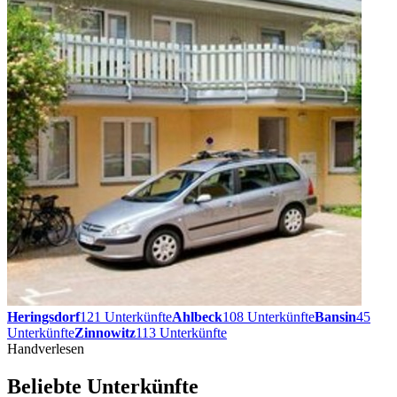
Heringsdorf
121
Unterkünfte
Ahlbeck
108
Unterkünfte
Bansin
45
Unterkünfte
Zinnowitz
113
Unterkünfte
Handverlesen
Beliebte Unterkünfte