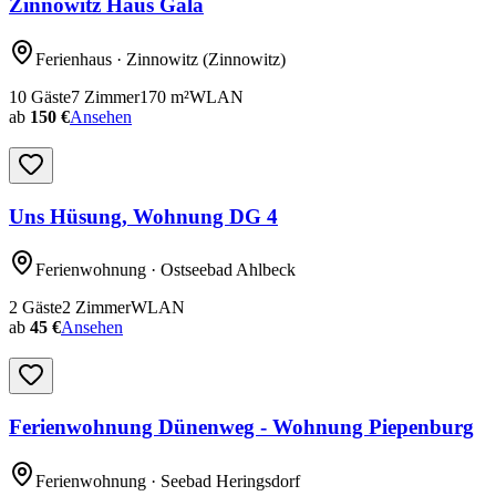
Zinnowitz Haus Gala
Ferienhaus
· Zinnowitz
(Zinnowitz)
10
Gäste
7
Zimmer
170
m²
WLAN
ab
150 €
Ansehen
Uns Hüsung, Wohnung DG 4
Ferienwohnung
· Ostseebad Ahlbeck
2
Gäste
2
Zimmer
WLAN
ab
45 €
Ansehen
Ferienwohnung Dünenweg - Wohnung Piepenburg
Ferienwohnung
· Seebad Heringsdorf