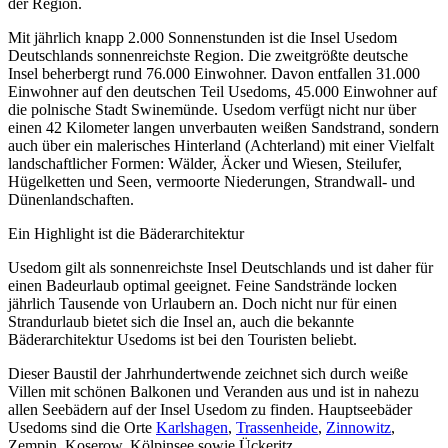
der Region.
Mit jährlich knapp 2.000 Sonnenstunden ist die Insel Usedom
Deutschlands sonnenreichste Region. Die zweitgrößte deutsche
Insel beherbergt rund 76.000 Einwohner. Davon entfallen 31.000
Einwohner auf den deutschen Teil Usedoms, 45.000 Einwohner auf
die polnische Stadt Swinemünde. Usedom verfügt nicht nur über
einen 42 Kilometer langen unverbauten weißen Sandstrand, sondern
auch über ein malerisches Hinterland (Achterland) mit einer Vielfalt
landschaftlicher Formen: Wälder, Äcker und Wiesen, Steilufer,
Hügelketten und Seen, vermoorte Niederungen, Strandwall- und
Dünenlandschaften.
Ein Highlight ist die Bäderarchitektur
Usedom gilt als sonnenreichste Insel Deutschlands und ist daher für
einen Badeurlaub optimal geeignet. Feine Sandstrände locken
jährlich Tausende von Urlaubern an. Doch nicht nur für einen
Strandurlaub bietet sich die Insel an, auch die bekannte
Bäderarchitektur Usedoms ist bei den Touristen beliebt.
Dieser Baustil der Jahrhundertwende zeichnet sich durch weiße
Villen mit schönen Balkonen und Veranden aus und ist in nahezu
allen Seebädern auf der Insel Usedom zu finden. Hauptseebäder
Usedoms sind die Orte
Karlshagen
,
Trassenheide
,
Zinnowitz
,
Zempin, Koserow, Kölpinsee sowie Ückeritz.