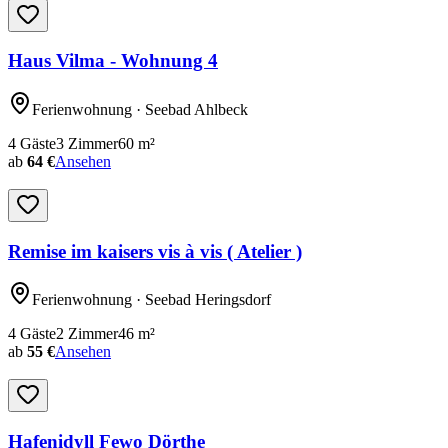
Haus Vilma - Wohnung 4
Ferienwohnung
· Seebad Ahlbeck
4
Gäste
3
Zimmer
60
m²
ab
64 €
Ansehen
Remise im kaisers vis à vis ( Atelier )
Ferienwohnung
· Seebad Heringsdorf
4
Gäste
2
Zimmer
46
m²
ab
55 €
Ansehen
Hafenidyll Fewo Dörthe