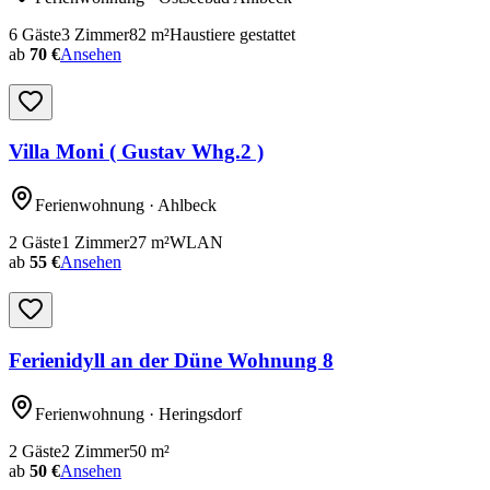
6
Gäste
3
Zimmer
82
m²
Haustiere gestattet
ab
70 €
Ansehen
Villa Moni ( Gustav Whg.2 )
Ferienwohnung
· Ahlbeck
2
Gäste
1
Zimmer
27
m²
WLAN
ab
55 €
Ansehen
Ferienidyll an der Düne Wohnung 8
Ferienwohnung
· Heringsdorf
2
Gäste
2
Zimmer
50
m²
ab
50 €
Ansehen