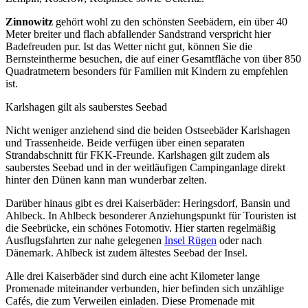
Zinnowitz
gehört wohl zu den schönsten Seebädern, ein über 40
Meter breiter und flach abfallender Sandstrand verspricht hier
Badefreuden pur. Ist das Wetter nicht gut, können Sie die
Bernsteintherme besuchen, die auf einer Gesamtfläche von über 850
Quadratmetern besonders für Familien mit Kindern zu empfehlen
ist.
Karlshagen gilt als sauberstes Seebad
Nicht weniger anziehend sind die beiden Ostseebäder Karlshagen
und Trassenheide. Beide verfügen über einen separaten
Strandabschnitt für FKK-Freunde. Karlshagen gilt zudem als
sauberstes Seebad und in der weitläufigen Campinganlage direkt
hinter den Dünen kann man wunderbar zelten.
Darüber hinaus gibt es drei Kaiserbäder: Heringsdorf, Bansin und
Ahlbeck. In Ahlbeck besonderer Anziehungspunkt für Touristen ist
die Seebrücke, ein schönes Fotomotiv. Hier starten regelmäßig
Ausflugsfahrten zur nahe gelegenen
Insel Rügen
oder nach
Dänemark. Ahlbeck ist zudem ältestes Seebad der Insel.
Alle drei Kaiserbäder sind durch eine acht Kilometer lange
Promenade miteinander verbunden, hier befinden sich unzählige
Cafés, die zum Verweilen einladen. Diese Promenade mit