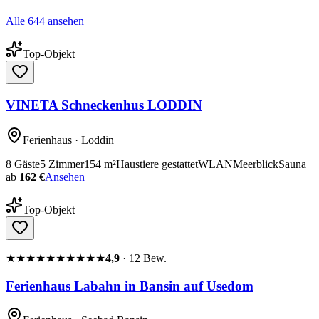
Alle
644
ansehen
Top-Objekt
VINETA Schneckenhus LODDIN
Ferienhaus
· Loddin
8
Gäste
5
Zimmer
154
m²
Haustiere gestattet
WLAN
Meerblick
Sauna
ab
162 €
Ansehen
Top-Objekt
★★★★★
★★★★★
4,9
·
12
Bew.
Ferienhaus Labahn in Bansin auf Usedom