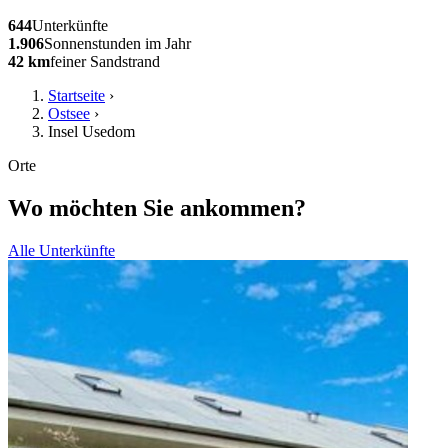
644
Unterkünfte
1.906
Sonnenstunden im Jahr
42 km
feiner Sandstrand
Startseite
›
Ostsee
›
Insel Usedom
Orte
Wo möchten Sie ankommen?
Alle Unterkünfte