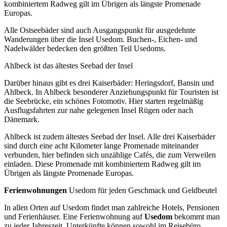
kombiniertem Radweg gilt im Übrigen als längste Promenade
Europas.
Alle Ostseebäder sind auch Ausgangspunkt für ausgedehnte
Wanderungen über die Insel Usedom. Buchen-, Eichen- und
Nadelwälder bedecken den größten Teil Usedoms.
Ahlbeck ist das ältestes Seebad der Insel
Darüber hinaus gibt es drei Kaiserbäder: Heringsdorf, Bansin und
Ahlbeck. In Ahlbeck besonderer Anziehungspunkt für Touristen ist
die Seebrücke, ein schönes Fotomotiv. Hier starten regelmäßig
Ausflugsfahrten zur nahe gelegenen Insel Rügen oder nach
Dänemark.
Ahlbeck ist zudem ältestes Seebad der Insel. Alle drei Kaiserbäder
sind durch eine acht Kilometer lange Promenade miteinander
verbunden, hier befinden sich unzählige Cafés, die zum Verweilen
einladen. Diese Promenade mit kombiniertem Radweg gilt im
Übrigen als längste Promenade Europas.
Ferienwohnungen
Usedom für jeden Geschmack und Geldbeutel
In allen Orten auf Usedom findet man zahlreiche Hotels, Pensionen
und Ferienhäuser. Eine Ferienwohnung auf
Usedom
bekommt man
zu jeder Jahreszeit. Unterkünfte können sowohl im Reisebüro