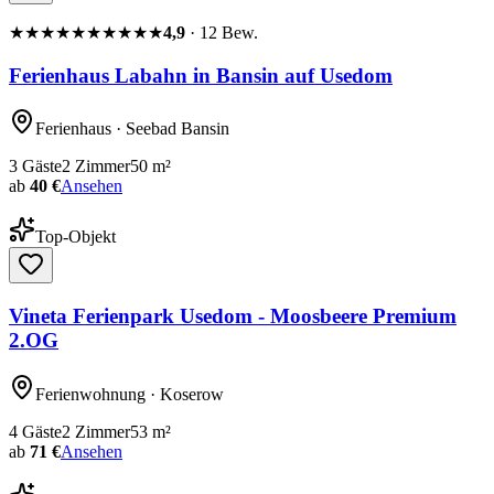
★★★★★
★★★★★
4,9
·
12
Bew.
Ferienhaus Labahn in Bansin auf Usedom
Ferienhaus
· Seebad Bansin
3
Gäste
2
Zimmer
50
m²
ab
40 €
Ansehen
Top-Objekt
Vineta Ferienpark Usedom - Moosbeere Premium
2.OG
Ferienwohnung
· Koserow
4
Gäste
2
Zimmer
53
m²
ab
71 €
Ansehen