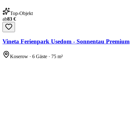
Top-Objekt
ab
83 €
Vineta Ferienpark Usedom - Sonnentau Premium
Koserow · 6 Gäste · 75 m²