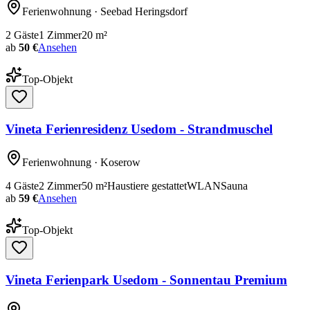
Ferienwohnung
· Seebad Heringsdorf
2
Gäste
1
Zimmer
20
m²
ab
50 €
Ansehen
Top-Objekt
Vineta Ferienresidenz Usedom - Strandmuschel
Ferienwohnung
· Koserow
4
Gäste
2
Zimmer
50
m²
Haustiere gestattet
WLAN
Sauna
ab
59 €
Ansehen
Top-Objekt
Vineta Ferienpark Usedom - Sonnentau Premium