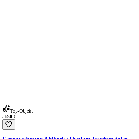
Top-Objekt
ab
50 €
Ferienwohnung Ahlbeck / Usedom Joachimstaler