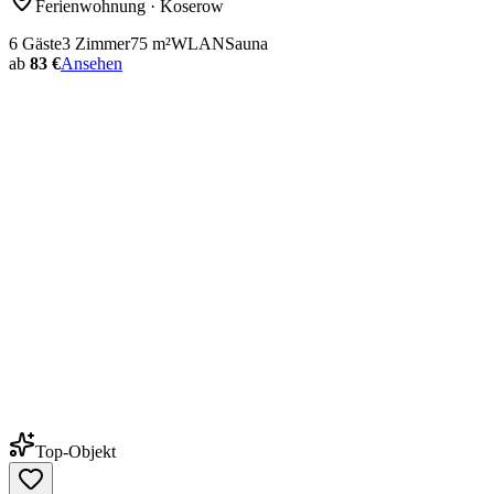
Ferienwohnung
· Koserow
6
Gäste
3
Zimmer
75
m²
WLAN
Sauna
ab
83 €
Ansehen
Top-Objekt