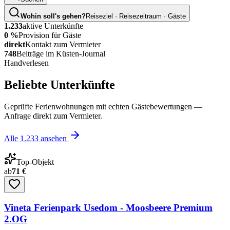
Wohin soll's gehen?
Reiseziel · Reisezeitraum · Gäste
1.233
aktive Unterkünfte
0 %
Provision für Gäste
direkt
Kontakt zum Vermieter
748
Beiträge im Küsten-Journal
Handverlesen
Beliebte Unterkünfte
Geprüfte Ferienwohnungen mit echten Gästebewertungen —
Anfrage direkt zum Vermieter.
Alle
1.233
ansehen
Top-Objekt
ab
71 €
Vineta Ferienpark Usedom - Moosbeere Premium
2.OG