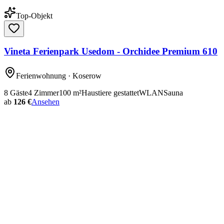
Top-Objekt
Vineta Ferienpark Usedom - Orchidee Premium 610
Ferienwohnung
· Koserow
8
Gäste
4
Zimmer
100
m²
Haustiere gestattet
WLAN
Sauna
ab
126 €
Ansehen