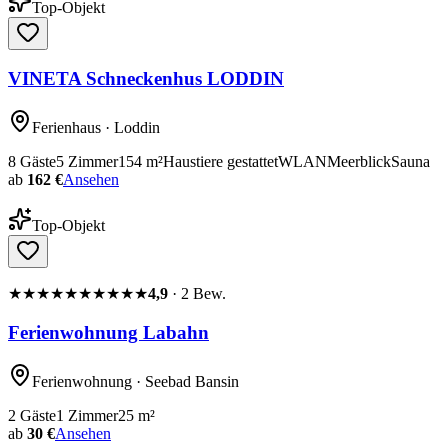
Top-Objekt
VINETA Schneckenhus LODDIN
Ferienhaus
· Loddin
8
Gäste
5
Zimmer
154
m²
Haustiere gestattet
WLAN
Meerblick
Sauna
ab
162 €
Ansehen
Top-Objekt
★★★★★
★★★★★
4,9
·
2
Bew.
Ferienwohnung Labahn
Ferienwohnung
· Seebad Bansin
2
Gäste
1
Zimmer
25
m²
ab
30 €
Ansehen