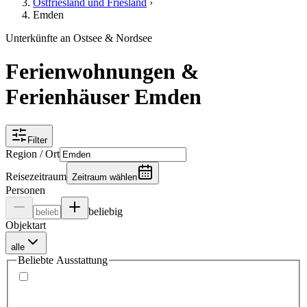
Ostfriesland und Friesland
›
Emden
Unterkünfte an Ostsee & Nordsee
Ferienwohnungen &
Ferienhäuser Emden
Filter
Region / Ort
Reisezeitraum
Zeitraum wählen
Personen
beliebig
Objektart
alle
Beliebte Ausstattung