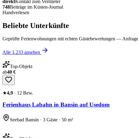
direkt
Kontakt zum Vermieter
748
Beiträge im Küsten-Journal
Handverlesen
Beliebte Unterkünfte
Geprüfte Ferienwohnungen mit echten Gästebewertungen — Anfrage 
Alle
1.233
ansehen
Top-Objekt
ab
40 €
★
4,9
·
12
Bew.
Ferienhaus Labahn in Bansin auf Usedom
Seebad Bansin · 3 Gäste · 50 m²