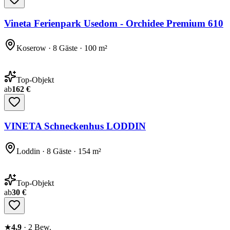
Vineta Ferienpark Usedom - Orchidee Premium 610
Koserow · 8 Gäste · 100 m²
Top-Objekt
ab
162 €
VINETA Schneckenhus LODDIN
Loddin · 8 Gäste · 154 m²
Top-Objekt
ab
30 €
★
4,9
·
2
Bew.