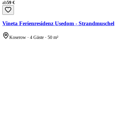
ab
59 €
Vineta Ferienresidenz Usedom - Strandmuschel
Koserow · 4 Gäste · 50 m²