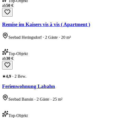
Top-Objekt
ab
50 €
Remise im Kaisers vis à vis ( Apartment )
Seebad Heringsdorf · 2 Gäste · 20 m²
Top-Objekt
ab
30 €
★
4,9
·
2
Bew.
Ferienwohnung Labahn
Seebad Bansin · 2 Gäste · 25 m²
Top-Objekt