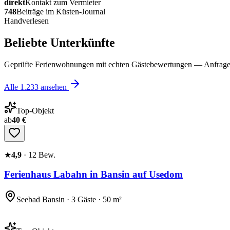
direkt
Kontakt zum Vermieter
748
Beiträge im Küsten-Journal
Handverlesen
Beliebte Unterkünfte
Geprüfte Ferienwohnungen mit echten Gästebewertungen — Anfrage 
Alle
1.233
ansehen
Top-Objekt
ab
40 €
★
4,9
·
12
Bew.
Ferienhaus Labahn in Bansin auf Usedom
Seebad Bansin · 3 Gäste · 50 m²