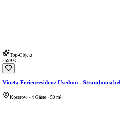
Top-Objekt
ab
59 €
Vineta Ferienresidenz Usedom - Strandmuschel
Koserow · 4 Gäste · 50 m²