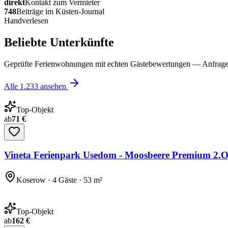
direkt
Kontakt zum Vermieter
748
Beiträge im Küsten-Journal
Handverlesen
Beliebte Unterkünfte
Geprüfte Ferienwohnungen mit echten Gästebewertungen — Anfrage 
Alle
1.233
ansehen
Top-Objekt
ab
71 €
Vineta Ferienpark Usedom - Moosbeere Premium 2.
Koserow · 4 Gäste · 53 m²
Top-Objekt
ab
162 €