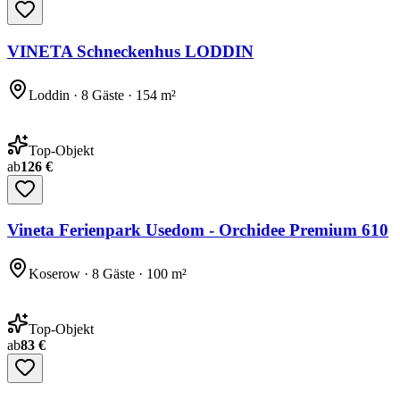
VINETA Schneckenhus LODDIN
Loddin · 8 Gäste · 154 m²
Top-Objekt
ab
126 €
Vineta Ferienpark Usedom - Orchidee Premium 610
Koserow · 8 Gäste · 100 m²
Top-Objekt
ab
83 €