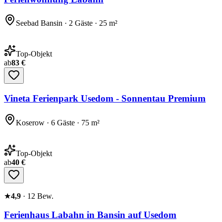
Seebad Bansin · 2 Gäste · 25 m²
Top-Objekt
ab
83 €
Vineta Ferienpark Usedom - Sonnentau Premium
Koserow · 6 Gäste · 75 m²
Top-Objekt
ab
40 €
★
4,9
·
12
Bew.
Ferienhaus Labahn in Bansin auf Usedom