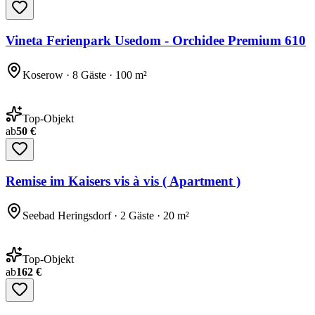
Vineta Ferienpark Usedom - Orchidee Premium 610
Koserow · 8 Gäste · 100 m²
Top-Objekt
ab
50 €
Remise im Kaisers vis à vis ( Apartment )
Seebad Heringsdorf · 2 Gäste · 20 m²
Top-Objekt
ab
162 €