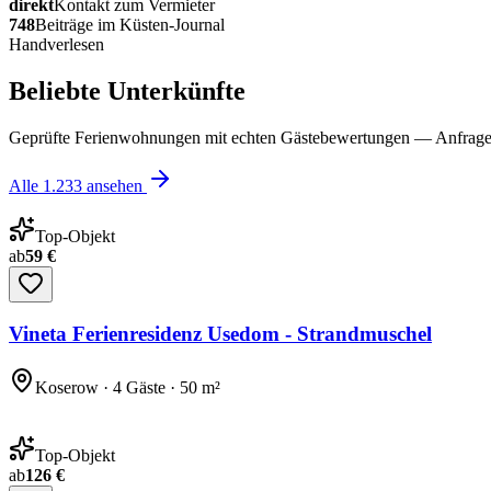
direkt
Kontakt zum Vermieter
748
Beiträge im Küsten-Journal
Handverlesen
Beliebte Unterkünfte
Geprüfte Ferienwohnungen mit echten Gästebewertungen — Anfrage 
Alle
1.233
ansehen
Top-Objekt
ab
59 €
Vineta Ferienresidenz Usedom - Strandmuschel
Koserow · 4 Gäste · 50 m²
Top-Objekt
ab
126 €