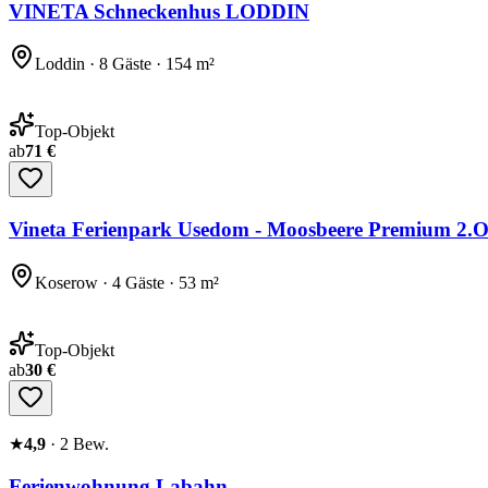
VINETA Schneckenhus LODDIN
Loddin · 8 Gäste · 154 m²
Top-Objekt
ab
71 €
Vineta Ferienpark Usedom - Moosbeere Premium 2.
Koserow · 4 Gäste · 53 m²
Top-Objekt
ab
30 €
★
4,9
·
2
Bew.
Ferienwohnung Labahn