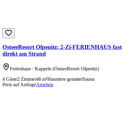
OstseeResort Olpenitz: 2-Zi-FERIENHAUS fast
direkt am Strand
Ferienhaus
· Kappeln
(OstseeResort Olpenitz)
4
Gäste
2
Zimmer
48
m²
Haustiere gestattet
Sauna
Preis auf Anfrage
Ansehen