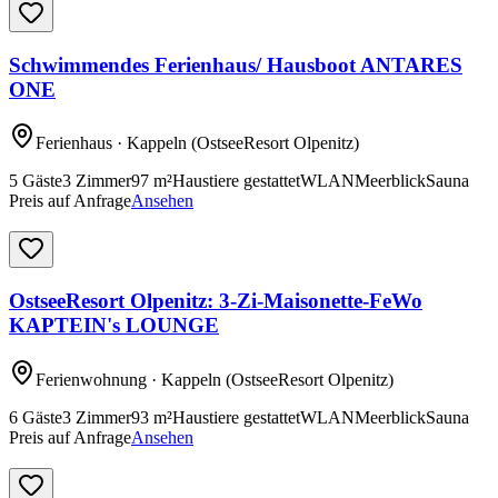
Schwimmendes Ferienhaus/ Hausboot ANTARES
ONE
Ferienhaus
· Kappeln
(OstseeResort Olpenitz)
5
Gäste
3
Zimmer
97
m²
Haustiere gestattet
WLAN
Meerblick
Sauna
Preis auf Anfrage
Ansehen
OstseeResort Olpenitz: 3-Zi-Maisonette-FeWo
KAPTEIN's LOUNGE
Ferienwohnung
· Kappeln
(OstseeResort Olpenitz)
6
Gäste
3
Zimmer
93
m²
Haustiere gestattet
WLAN
Meerblick
Sauna
Preis auf Anfrage
Ansehen