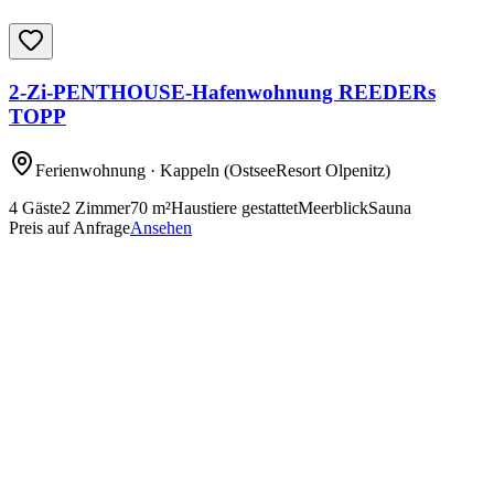
2-Zi-PENTHOUSE-Hafenwohnung REEDERs
TOPP
Ferienwohnung
· Kappeln
(OstseeResort Olpenitz)
4
Gäste
2
Zimmer
70
m²
Haustiere gestattet
Meerblick
Sauna
Preis auf Anfrage
Ansehen