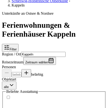
Schleswig-Holsteinische Ostseeküste
›
Kappeln
Unterkünfte an Ostsee & Nordsee
Ferienwohnungen &
Ferienhäuser Kappeln
Filter
Region / Ort
Reisezeitraum
Zeitraum wählen
Personen
beliebig
Objektart
alle
Beliebte Ausstattung