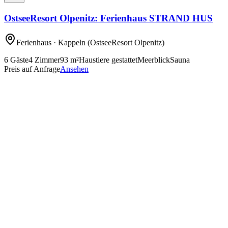
OstseeResort Olpenitz: Ferienhaus STRAND HUS
Ferienhaus
· Kappeln
(OstseeResort Olpenitz)
6
Gäste
4
Zimmer
93
m²
Haustiere gestattet
Meerblick
Sauna
Preis auf Anfrage
Ansehen