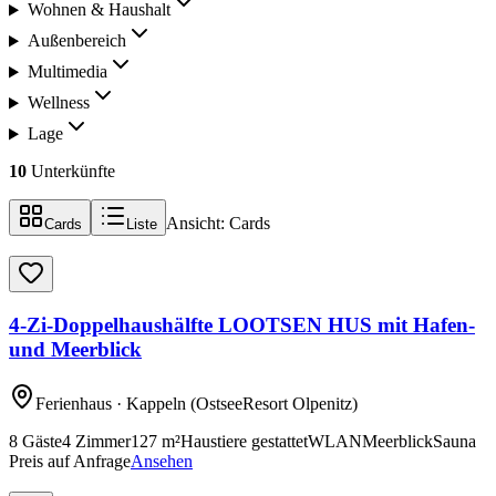
Wohnen & Haushalt
Außenbereich
Multimedia
Wellness
Lage
10
Unterkünfte
Ansicht:
Cards
Cards
Liste
4-Zi-Doppelhaushälfte LOOTSEN HUS mit Hafen-
und Meerblick
Ferienhaus
· Kappeln
(OstseeResort Olpenitz)
8
Gäste
4
Zimmer
127
m²
Haustiere gestattet
WLAN
Meerblick
Sauna
Preis auf Anfrage
Ansehen