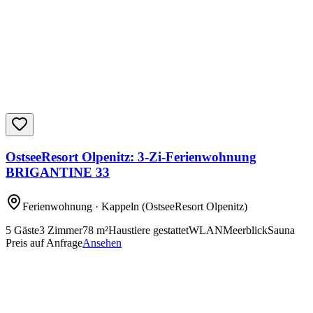
OstseeResort Olpenitz: 3-Zi-Ferienwohnung
BRIGANTINE 33
Ferienwohnung
· Kappeln
(OstseeResort Olpenitz)
5
Gäste
3
Zimmer
78
m²
Haustiere gestattet
WLAN
Meerblick
Sauna
Preis auf Anfrage
Ansehen