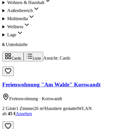
Wohnen & Haushalt
Außenbereich
Multimedia
Wellness
Lage
6
Unterkünfte
Ansicht:
Cards
Cards
Liste
Ferienwohnung "Am Walde" Korswandt
Ferienwohnung
· Korswandt
2
Gäste
1
Zimmer
26
m²
Haustiere gestattet
WLAN
ab
45 €
Ansehen