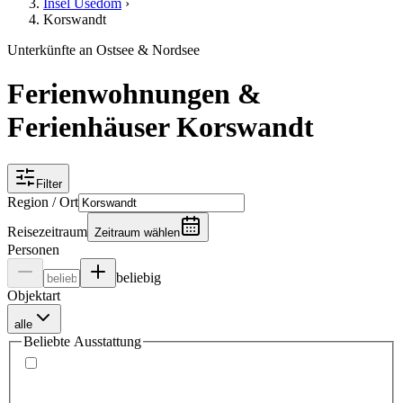
Insel Usedom
›
Korswandt
Unterkünfte an Ostsee & Nordsee
Ferienwohnungen &
Ferienhäuser Korswandt
Filter
Region / Ort
Reisezeitraum
Zeitraum wählen
Personen
beliebig
Objektart
alle
Beliebte Ausstattung