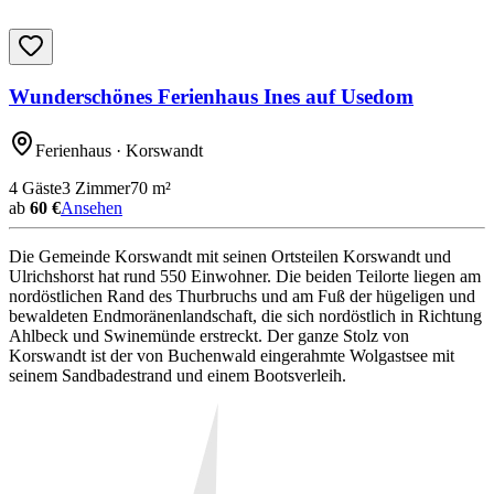
Wunderschönes Ferienhaus Ines auf Usedom
Ferienhaus
· Korswandt
4
Gäste
3
Zimmer
70
m²
ab
60 €
Ansehen
Die Gemeinde Korswandt mit seinen Ortsteilen Korswandt und
Ulrichshorst hat rund 550 Einwohner. Die beiden Teilorte liegen am
nordöstlichen Rand des Thurbruchs und am Fuß der hügeligen und
bewaldeten Endmoränenlandschaft, die sich nordöstlich in Richtung
Ahlbeck und Swinemünde erstreckt. Der ganze Stolz von
Korswandt ist der von Buchenwald eingerahmte Wolgastsee mit
seinem Sandbadestrand und einem Bootsverleih.