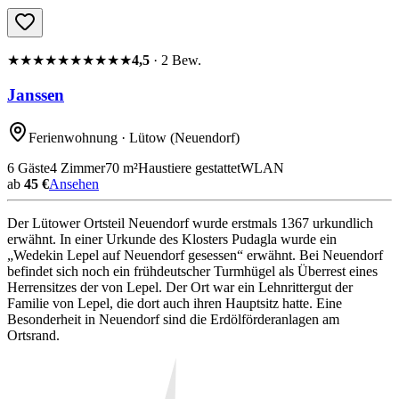
★★★★★
★★★★★
4,5
·
2
Bew.
Janssen
Ferienwohnung
· Lütow
(Neuendorf)
6
Gäste
4
Zimmer
70
m²
Haustiere gestattet
WLAN
ab
45 €
Ansehen
Der Lütower Ortsteil Neuendorf wurde erstmals 1367 urkundlich
erwähnt. In einer Urkunde des Klosters Pudagla wurde ein
„Wedekin Lepel auf Neuendorf gesessen“ erwähnt. Bei Neuendorf
befindet sich noch ein frühdeutscher Turmhügel als Überrest eines
Herrensitzes der von Lepel. Der Ort war ein Lehnrittergut der
Familie von Lepel, die dort auch ihren Hauptsitz hatte. Eine
Besonderheit in Neuendorf sind die Erdölförderanlagen am
Ortsrand.