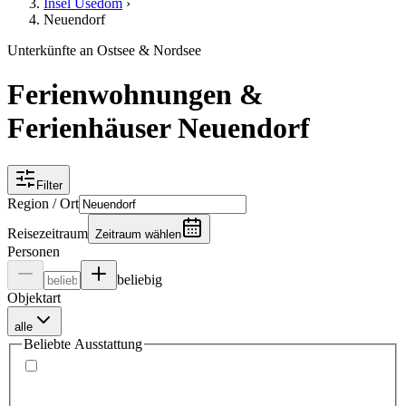
Insel Usedom
›
Neuendorf
Unterkünfte an Ostsee & Nordsee
Ferienwohnungen &
Ferienhäuser Neuendorf
Filter
Region / Ort
Reisezeitraum
Zeitraum wählen
Personen
beliebig
Objektart
alle
Beliebte Ausstattung