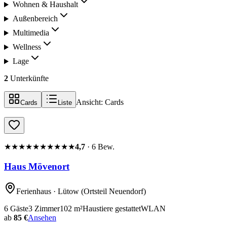
Wohnen & Haushalt
Außenbereich
Multimedia
Wellness
Lage
2
Unterkünfte
Ansicht:
Cards
Cards
Liste
★★★★★
★★★★★
4,7
·
6
Bew.
Haus Mövenort
Ferienhaus
· Lütow
(Ortsteil Neuendorf)
6
Gäste
3
Zimmer
102
m²
Haustiere gestattet
WLAN
ab
85 €
Ansehen