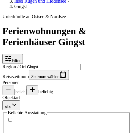
Insel Rügen und Hiddensee
›
Gingst
Unterkünfte an Ostsee & Nordsee
Ferienwohnungen &
Ferienhäuser Gingst
Filter
Region / Ort
Reisezeitraum
Zeitraum wählen
Personen
beliebig
Objektart
alle
Beliebte Ausstattung