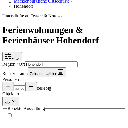
Mecklenburgische Ostseeküste
›
Hohendorf
Unterkünfte an Ostsee & Nordsee
Ferienwohnungen &
Ferienhäuser Hohendorf
Filter
Region / Ort
Reisezeitraum
Zeitraum wählen
Personen
beliebig
Objektart
alle
Beliebte Ausstattung