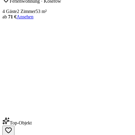
Ferienwohnung
· Koserow
4
Gäste
2
Zimmer
53
m²
ab
71 €
Ansehen
Top-Objekt