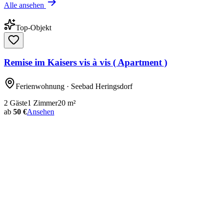
Alle ansehen
Top-Objekt
Remise im Kaisers vis à vis ( Apartment )
Ferienwohnung
· Seebad Heringsdorf
2
Gäste
1
Zimmer
20
m²
ab
50 €
Ansehen