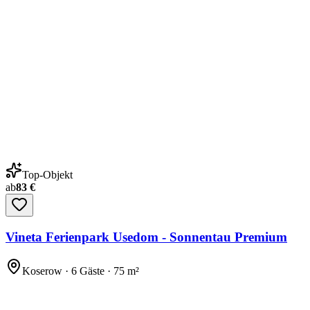
Top-Objekt
ab
83 €
Vineta Ferienpark Usedom - Sonnentau Premium
Koserow · 6 Gäste · 75 m²