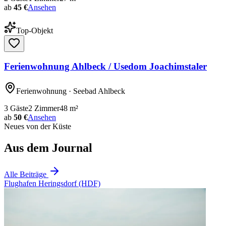
ab
45 €
Ansehen
Top-Objekt
Ferienwohnung Ahlbeck / Usedom Joachimstaler
Ferienwohnung
· Seebad Ahlbeck
3
Gäste
2
Zimmer
48
m²
ab
50 €
Ansehen
Neues von der Küste
Aus dem Journal
Alle Beiträge
Flughafen Heringsdorf (HDF)