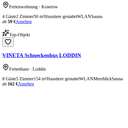
Ferienwohnung
· Koserow
4
Gäste
2
Zimmer
50
m²
Haustiere gestattet
WLAN
Sauna
ab
59 €
Ansehen
Top-Objekt
VINETA Schneckenhus LODDIN
Ferienhaus
· Loddin
8
Gäste
5
Zimmer
154
m²
Haustiere gestattet
WLAN
Meerblick
Sauna
ab
162 €
Ansehen