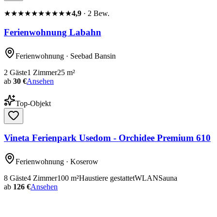
★★★★★
★★★★★
4,9
·
2
Bew.
Ferienwohnung Labahn
Ferienwohnung
· Seebad Bansin
2
Gäste
1
Zimmer
25
m²
ab
30 €
Ansehen
Top-Objekt
Vineta Ferienpark Usedom - Orchidee Premium 610
Ferienwohnung
· Koserow
8
Gäste
4
Zimmer
100
m²
Haustiere gestattet
WLAN
Sauna
ab
126 €
Ansehen