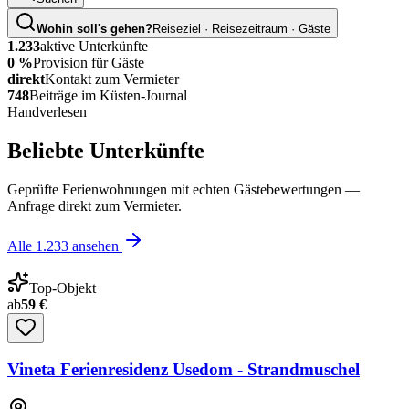
Wohin soll's gehen?
Reiseziel · Reisezeitraum · Gäste
1.233
aktive Unterkünfte
0 %
Provision für Gäste
direkt
Kontakt zum Vermieter
748
Beiträge im Küsten-Journal
Handverlesen
Beliebte Unterkünfte
Geprüfte Ferienwohnungen mit echten Gästebewertungen —
Anfrage direkt zum Vermieter.
Alle
1.233
ansehen
Top-Objekt
ab
59 €
Vineta Ferienresidenz Usedom - Strandmuschel